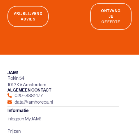
ONTVANG
VRIJBLIJVEND
JE
ADVIES
OFFERTE
JAM!
Rokin 54
1012 KV Amsterdam
ALGEMEEN CONTACT
020 - 8881477
data@jamhoreca.nl
Informatie
Inloggen MyJAM!
Prijzen