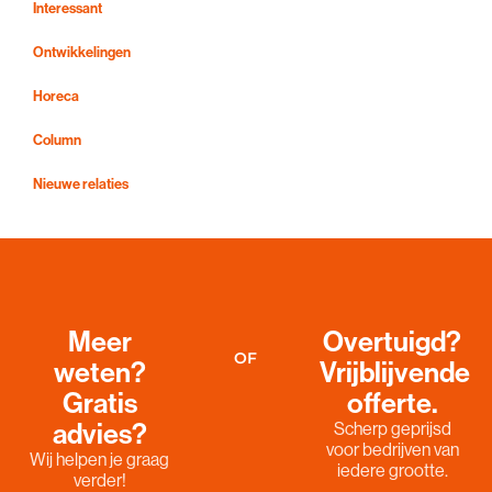
Interessant
Ontwikkelingen
Horeca
Column
Nieuwe relaties
Meer
Overtuigd?
OF
weten?
Vrijblijvende
Gratis
offerte.
advies?
Scherp geprijsd
voor bedrijven van
Wij helpen je graag
iedere grootte.
verder!