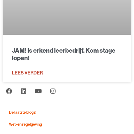
JAM! is erkend leerbedrijf. Kom stage
lopen!
LEES VERDER
De laatste blogs!
Wet- en regelgeving