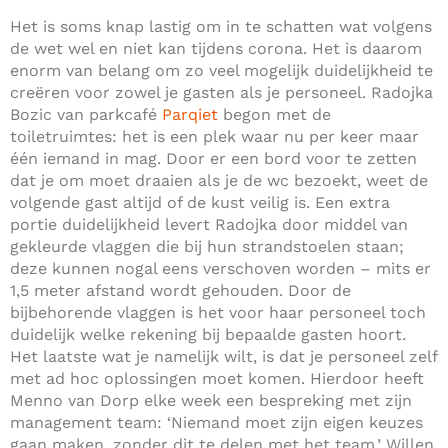
Het is soms knap lastig om in te schatten wat volgens
de wet wel en niet kan tijdens corona. Het is daarom
enorm van belang om zo veel mogelijk duidelijkheid te
creëren voor zowel je gasten als je personeel. Radojka
Bozic van parkcafé
Parqiet
begon met de
toiletruimtes: het is een plek waar nu per keer maar
één iemand in mag. Door er een bord voor te zetten
dat je om moet draaien als je de wc bezoekt, weet de
volgende gast altijd of de kust veilig is. Een extra
portie duidelijkheid levert Radojka door middel van
gekleurde vlaggen die bij hun strandstoelen staan;
deze kunnen nogal eens verschoven worden – mits er
1,5 meter afstand wordt gehouden. Door de
bijbehorende vlaggen is het voor haar personeel toch
duidelijk welke rekening bij bepaalde gasten hoort.
Het laatste wat je namelijk wilt, is dat je personeel zelf
met ad hoc oplossingen moet komen. Hierdoor heeft
Menno van Dorp elke week een bespreking met zijn
management team: ‘Niemand moet zijn eigen keuzes
gaan maken, zonder dit te delen met het team.’ Willen