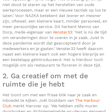
niet dood te staren op het herstellen van oude
werkprocessen, maar er een nieuwe tactiek op los te
laten.’ Voor NAZKA betekent dat
leaner en meaner
zijn, oftewel: een kleinere kaart, minder personeel, en
meer persoonlijke service. Dit herkent Menno van
Dorp, mede-eigenaar van
Venster33
: ‘Het is nú de tijd
om veranderingen door te voeren in je zaak. Juist in
deze pandemie wordt dat geaccepteerd door je
medewerkers en je gasten.’ Venster33 heeft daarom
naast een kleinere kaart ook een hogere bierprijs en
een bestelapp geïntroduceerd. Het is hierdoor toch
mogelijk om als restaurant te floreren in deze tijd.
2. Ga creatief om met de
ruimte die je hebt
Het loont om met een frisse blik naar je zaak en
inboedel te kijken. Joël Oostdam van
The Harbour
Club
merkt hierover op: ‘We hebben zelfs muren
doorbroken en dichtgemetselde wc-deuren geopend,