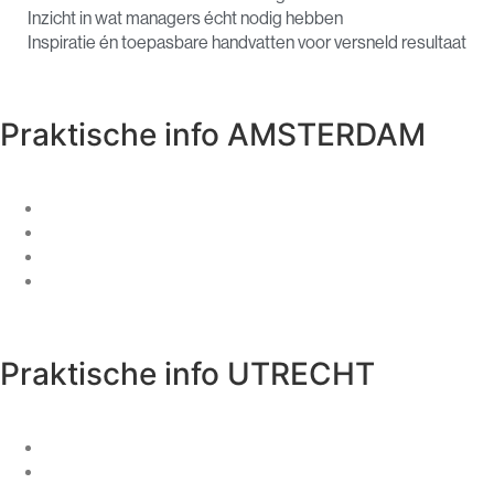
Inzicht in wat managers écht nodig hebben
Inspiratie én toepasbare handvatten voor versneld resultaat
Praktische info AMSTERDAM
Datum –
10 december
Tijdstip –
10:00 tot 12:30
Locatie –
George Marina, Spaklerweg 10A, Amsterdam
Inclusief borrel!
Praktische info UTRECHT
Datum –
9 december
Tijdstip –
14:00 tot 16:30