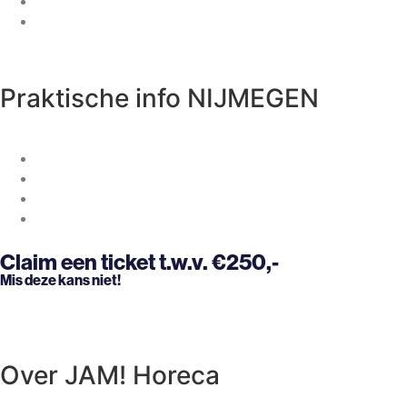
Locatie –
De Utrechter, Vredenburg 40, Utrecht
Inclusief borrel!
Praktische info NIJMEGEN
Datum –
2 december
Tijdstip –
14:00 tot 16:30
Locatie –
Manna, Oranjesingel 2c, Nijmegen
Inclusief borrel!
Claim een ticket t.w.v. €250,-
Mis deze kans niet!
Over JAM! Horeca