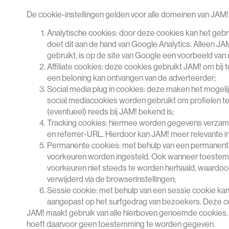
De cookie-instellingen gelden voor alle domeinen van JAM!
Analytische cookies: door deze cookies kan het gebru
doet dit aan de hand van Google Analytics. Alleen 
gebruikt, is op de site van Google een voorbeeld van 
Affiliate cookies: deze cookies gebruikt JAM! om bij
een beloning kan ontvangen van de adverteerder;
Social media plug in cookies: deze maken het mogeli
social mediacookies worden gebruikt om profielen te ko
(eventueel) reeds bij JAM! bekend is;
Tracking cookies: hiermee worden gegevens verzame
en referrer-URL. Hierdoor kan JAM! meer relevante i
Permanente cookies: met behulp van een permanente
voorkeuren worden ingesteld. Ook wanneer toestemmi
voorkeuren niet steeds te worden herhaald, waardoo
verwijderd via de browserinstellingen;
Sessie cookie: met behulp van een sessie cookie ka
aangepast op het surfgedrag van bezoekers. Deze c
JAM! maakt gebruik van alle hierboven genoemde cookies. 
hoeft daarvoor geen toestemming te worden gegeven.