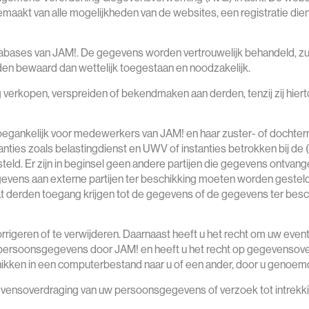
aakt van alle mogelijkheden van de websites, een registratie dien
ases van JAM!. De gegevens worden vertrouwelijk behandeld, zull
rden bewaard dan wettelijk toegestaan en noodzakelijk.
rkopen, verspreiden of bekendmaken aan derden, tenzij zij hierto
toegankelijk voor medewerkers van JAM! en haar zuster- of dochter
tanties zoals belastingdienst en UWV of instanties betrokken bij de 
ld. Er zijn in beginsel geen andere partijen die gegevens ontvan
egevens aan externe partijen ter beschikking moeten worden gesteld
dat derden toegang krijgen tot de gegevens of de gegevens ter besch
orrigeren of te verwijderen. Daarnaast heeft u het recht om uw ev
persoonsgegevens door JAM! en heeft u het recht op gegevensover
kken in een computerbestand naar u of een ander, door u genoemde
gegevensoverdraging van uw persoonsgegevens of verzoek tot intre