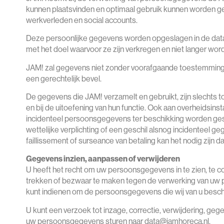
kunnen plaatsvinden en optimaal gebruik kunnen worden gem
werkverleden en social accounts.
Deze persoonlijke gegevens worden opgeslagen in de datab
met het doel waarvoor ze zijn verkregen en niet langer wo
JAM! zal gegevens niet zonder voorafgaande toestemming ve
een gerechtelijk bevel.
De gegevens die JAM! verzamelt en gebruikt, zijn slechts 
en bij de uitoefening van hun functie. Ook aan overheidsins
incidenteel persoonsgegevens ter beschikking worden geste
wettelijke verplichting of een geschil alsnog incidenteel g
faillissement of surseance van betaling kan het nodig zijn 
Gegevens inzien, aanpassen of verwijderen
U heeft het recht om uw persoonsgegevens in te zien, te c
trekken of bezwaar te maken tegen de verwerking van uw 
kunt indienen om de persoonsgegevens die wij van u beschi
U kunt een verzoek tot inzage, correctie, verwijdering, 
uw persoonsgegevens sturen naar data@jamhoreca.nl.