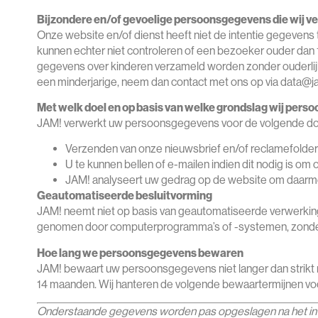
Bijzondere en/of gevoelige persoonsgegevens die wij 
Onze website en/of dienst heeft niet de intentie gegevens
kunnen echter niet controleren of een bezoeker ouder dan 16
gegevens over kinderen verzameld worden zonder ouderlijk
een minderjarige, neem dan contact met ons op via data@ja
Met welk doel en op basis van welke grondslag wij per
JAM! verwerkt uw persoonsgegevens voor de volgende do
Verzenden van onze nieuwsbrief en/of reclamefolder
U te kunnen bellen of e-mailen indien dit nodig is om
JAM! analyseert uw gedrag op de website om daarme
Geautomatiseerde besluitvorming
JAM! neemt niet op basis van geautomatiseerde verwerking
genomen door computerprogramma’s of -systemen, zonder 
Hoe lang we persoonsgegevens bewaren
JAM! bewaart uw persoonsgegevens niet langer dan strikt 
14 maanden. Wij hanteren de volgende bewaartermijnen vo
Onderstaande gegevens worden pas opgeslagen na het invu