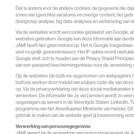
Dat is anders voor de andere cookies: de gegevens die 
tonen van (gerichte) vacatures en overige content, het gebr
doelgroep-analyse, big data-analyses en verbetering van d
Via de websites wordt een cookie geplaatst van Google, als
websites gebruiken. Google kan deze informatie aan derden
JAM! heeft hier geen invloed op. Het is Google toegestaan
veel mogelijk geanonimiseerd. Het IP-adres wordt nadrukk
Google stelt zich te houden aan de Privacy Shield Principle
van een passend beschermingsniveau voor de verwerking
Op de websites zijn buttons opgenomen om webpagina’s te 
buttons werken door middel van stukjes code die van deze 
op. Via de privacyverklaring van deze social mediakanalen 
verwerken. De informatie die ze verzamelen wordt zo veel 
opgeslagen op servers in de Verenigde Staten. LinkedIn, Twi
programma van het Amerikaanse Ministerie van Handel. Dit
gebruik te maken van de website geef jij toestemming voor
Verwerking van persoonsgegevens
JAM! neemt bij de verwerking van persoonsgegevens de Al