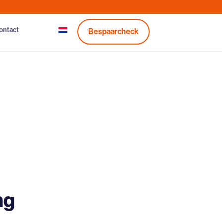
ontact
Bespaarcheck
ng