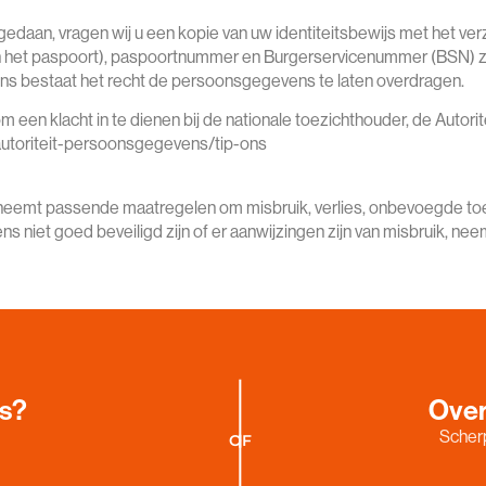
is gedaan, vragen wij u een kopie van uw identiteitsbewijs met het 
het paspoort), paspoortnummer en Burgerservicenummer (BSN) zwa
ens bestaat het recht de persoonsgegevens te laten overdragen.
om een klacht in te dienen bij de nationale toezichthouder, de Autor
autoriteit-persoonsgegevens/tip-ons
neemt passende maatregelen om misbruik, verlies, onbevoegde 
ns niet goed beveiligd zijn of er aanwijzingen zijn van misbruik, ne
es?
Over
Scherp
OF