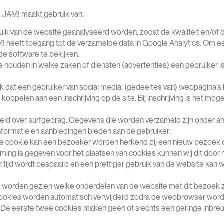
. JAM! maakt gebruik van:
ik van de website geanalyseerd worden, zodat de kwaliteit en/of d
JAM! heeft toegang tot de verzamelde data in Google Analytics. O
de software te bekijken.
 te houden in welke zaken of diensten (advertenties) een gebruiker 
jk dat een gebruiker van social media, (gedeeltes van) webpagina’
ppelen aan een inschrijving op de site. Bij inschrijving is het moge
ld over surfgedrag. Gegevens die worden verzameld zijn onder a
nformatie en aanbiedingen bieden aan de gebruiker;
 cookie kan een bezoeker worden herkend bij een nieuw bezoek o
ng is gegeven voor het plaatsen van cookies kunnen wij dit door
r tijd wordt bespaard en een prettiger gebruik van de website k
n worden gezien welke onderdelen van de website met dit bezoek z
ookies worden automatisch verwijderd zodra de webbrowser wordt
De eerste twee cookies maken geen of slechts een geringe inbreuk