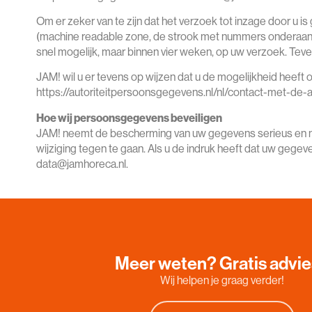
Om er zeker van te zijn dat het verzoek tot inzage door u 
(machine readable zone, de strook met nummers onderaan 
snel mogelijk, maar binnen vier weken, op uw verzoek. Tev
JAM! wil u er tevens op wijzen dat u de mogelijkheid heeft 
https://autoriteitpersoonsgegevens.nl/nl/contact-met-de-
Hoe wij persoonsgegevens beveiligen
JAM! neemt de bescherming van uw gegevens serieus en 
wijziging tegen te gaan. Als u de indruk heeft dat uw gegeve
data@jamhoreca.nl.
Meer weten? Gratis advi
Wij helpen je graag verder!