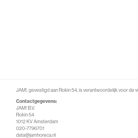
JAM!, gevestigd aan Rokin 54, is verantwoordelijk voor d
Contactgegevens:
JAM! B.V.
Rokin 54
1012 KV Amsterdam
020-7796701
data@jamhoreca.nl