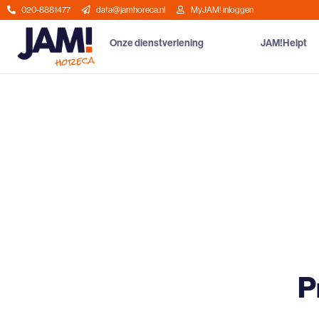
020-8881477
data@jamhoreca.nl
MyJAM! inloggen
Onze dienstverlening
JAM!Helpt
P