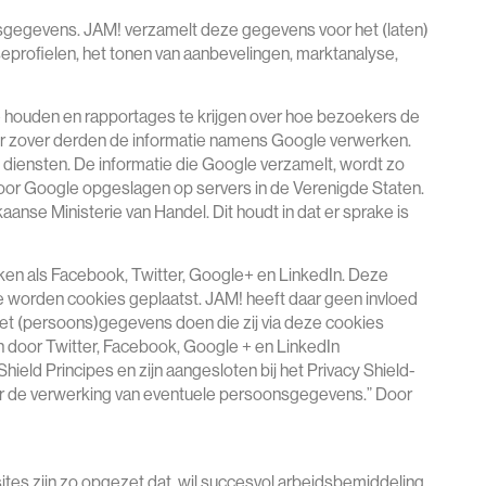
gegevens. JAM! verzamelt deze gegevens voor het (laten)
sseprofielen, het tonen van aanbevelingen, marktanalyse,
te houden en rapportages te krijgen over hoe bezoekers de
oor zover derden de informatie namens Google verwerken.
 diensten. De informatie die Google verzamelt, wordt zo
door Google opgeslagen op servers in de Verenigde Staten.
anse Ministerie van Handel. Dit houdt in dat er sprake is
ken als Facebook, Twitter, Google+ en LinkedIn. Deze
e worden cookies geplaatst. JAM! heeft daar geen invloed
 met (persoons)gegevens doen die zij via deze cookies
n door Twitter, Facebook, Google + en LinkedIn
ield Principes en zijn aangesloten bij het Privacy Shield-
oor de verwerking van eventuele persoonsgegevens.” Door
s zijn zo opgezet dat, wil succesvol arbeidsbemiddeling