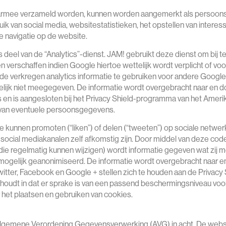
daarmee verzameld worden, kunnen worden aangemerkt als persoons
uik van social media, websitestatistieken, het opstellen van intere
e navigatie op de website.
 deel van de “Analytics”-dienst. JAM! gebruikt deze dienst om bij 
 verschaffen indien Google hiertoe wettelijk wordt verplicht of v
 de verkregen analytics informatie te gebruiken voor andere Google
elijk niet meegegeven. De informatie wordt overgebracht naar en 
s en is aangesloten bij het Privacy Shield-programma van het Amerika
 van eventuele persoonsgegevens.
kunnen promoten (“liken”) of delen (“tweeten”) op sociale netwer
social mediakanalen zelf afkomstig zijn. Door middel van deze cod
(die regelmatig kunnen wijzigen) wordt informatie gegeven wat zij
mogelijk geanonimiseerd. De informatie wordt overgebracht naar e
tter, Facebook en Google + stellen zich te houden aan de Privacy Sh
 houdt in dat er sprake is van een passend beschermingsniveau v
 het plaatsen en gebruiken van cookies.
gemene Verordening Gegevensverwerking (AVG) in acht. De website