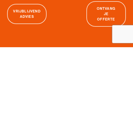
ONTVANG
VRIJBLIJVEND
JE
ADVIES
OFFERTE
JAM!
Rokin 54
1012 KV Amsterdam
ALGEMEEN CONTACT
020 - 8881477
data@jamhoreca.nl
Informatie
Inloggen MyJAM!
Prijzen