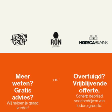
Meer
Overtuigd?
OF
weten?
Vrijblijvende
Gratis
offerte.
advies?
Scherp geprijsd
voor bedrijven van
Wij helpen je graag
iedere grootte.
verder!