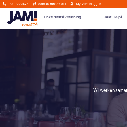
020-8881477
data@jamhoreca.nl
MyJAM! inloggen
Onze dienstverlening
JAM!Helpt
Wij werken same