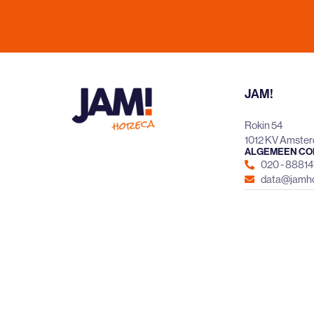
JAM!
Rokin 54
1012 KV Amste
ALGEMEEN CO
020 - 8881
data@jamho