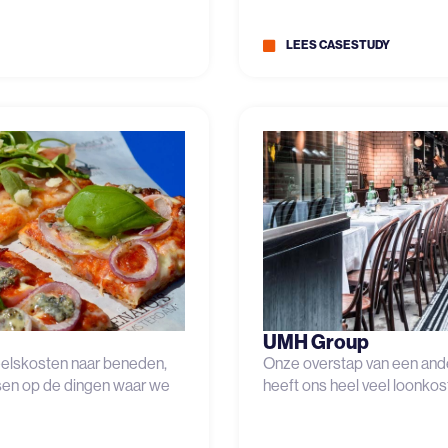
LEES CASESTUDY
UMH Group
elskosten naar beneden,
Onze overstap van een ande
sen op de dingen waar we
heeft ons heel veel loonko