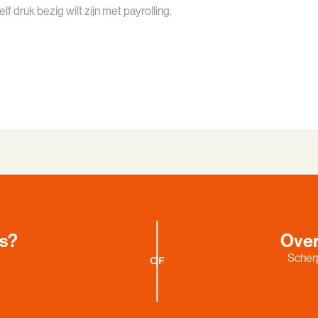
lf druk bezig wilt zijn met payrolling.
es?
Over
Scherp
OF