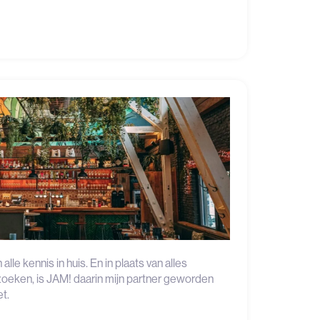
le kennis in huis. En in plaats van alles
zoeken, is JAM! daarin mijn partner geworden
t.