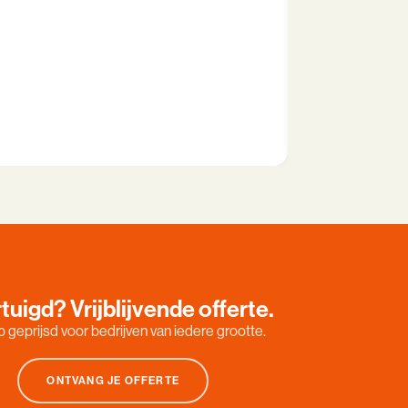
JAM! is een heel 
LEES CASEST
tuigd? Vrijblijvende offerte.
 geprijsd voor bedrijven van iedere grootte.
ONTVANG JE OFFERTE