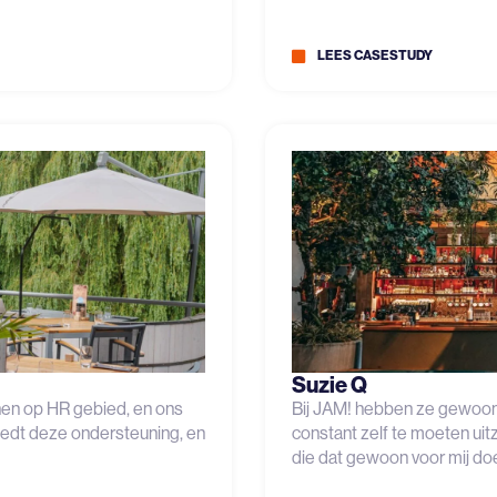
LEES CASESTUDY
Suzie Q
nen op HR gebied, en ons
Bij JAM! hebben ze gewoon al
iedt deze ondersteuning, en
constant zelf te moeten uit
die dat gewoon voor mij doe