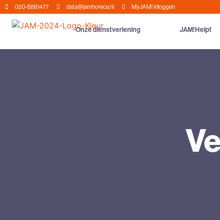
020-8881477
data@jamhoreca.nl
MyJAM! inloggen
Onze dienstverlening
JAM!Helpt
Ve