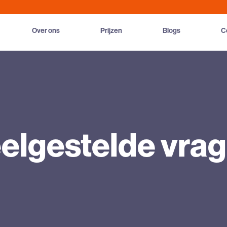
Over ons
Prijzen
Blogs
C
elgestelde vra