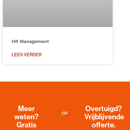
HR Management
LEES VERDER
Meer
Overtuigd?
OF
weten?
Vrijblijvende
Gratis
offerte.