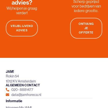
advies?
Scherp geprijsd
voor bedrijven van
Wij helpen je graag
iedere grootte.
verder!
ONTVANG
VRIJBLIJVEND
JE
ADVIES
OFFERTE
JAM!
Rokin 54
1012 KV Amsterdam
ALGEMEEN CONTACT
020 - 8881477
data@jamhoreca.nl
Informatie
Inloggen MyJAM!