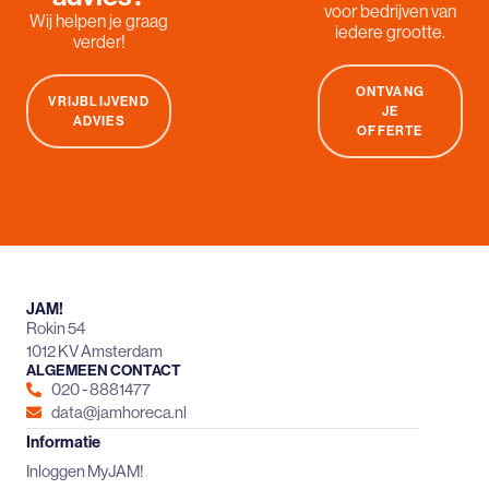
voor bedrijven van
Wij helpen je graag
iedere grootte.
verder!
ONTVANG
VRIJBLIJVEND
JE
ADVIES
OFFERTE
JAM!
Rokin 54
1012 KV Amsterdam
ALGEMEEN CONTACT
020 - 8881477
data@jamhoreca.nl
Informatie
Inloggen MyJAM!