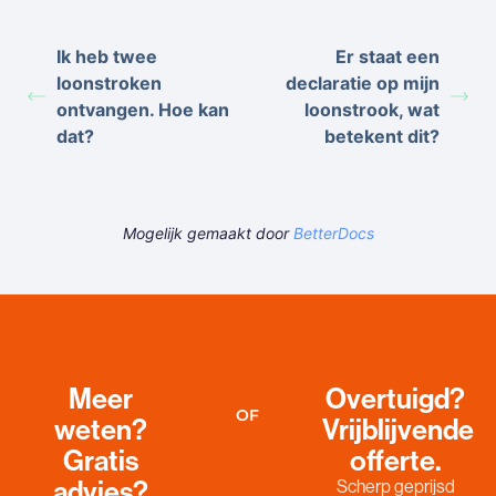
Ik heb twee
Er staat een
loonstroken
declaratie op mijn
ontvangen. Hoe kan
loonstrook, wat
dat?
betekent dit?
Mogelijk gemaakt door
BetterDocs
Meer
Overtuigd?
OF
weten?
Vrijblijvende
Gratis
offerte.
advies?
Scherp geprijsd