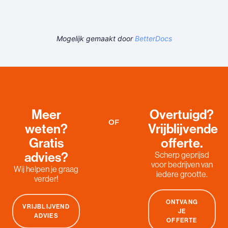
Mogelijk gemaakt door
BetterDocs
Meer
Overtuigd?
OF
weten?
Vrijblijvende
Gratis
offerte.
advies?
Scherp geprijsd
voor bedrijven van
Wij helpen je graag
iedere grootte.
verder!
ONTVANG
VRIJBLIJVEND
JE
ADVIES
OFFERTE