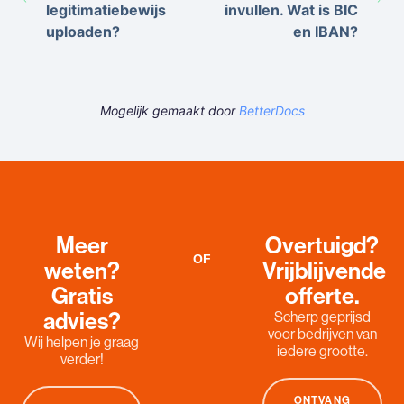
legitimatiebewijs
invullen. Wat is BIC
uploaden?
en IBAN?
Mogelijk gemaakt door
BetterDocs
Meer
Overtuigd?
OF
weten?
Vrijblijvende
Gratis
offerte.
advies?
Scherp geprijsd
voor bedrijven van
Wij helpen je graag
iedere grootte.
verder!
ONTVANG