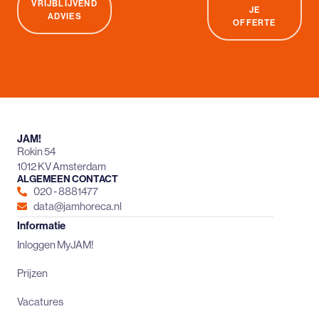
VRIJBLIJVEND
JE
ADVIES
OFFERTE
JAM!
Rokin 54
1012 KV Amsterdam
ALGEMEEN CONTACT
020 - 8881477
data@jamhoreca.nl
Informatie
Inloggen MyJAM!
Prijzen
Vacatures