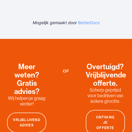
Mogelijk gemaakt door
BetterDocs
Meer
Overtuigd?
OF
weten?
Vrijblijvende
Gratis
offerte.
advies?
Scherp geprijsd
voor bedrijven van
Wij helpen je graag
iedere grootte.
verder!
ONTVANG
VRIJBLIJVEND
JE
ADVIES
OFFERTE