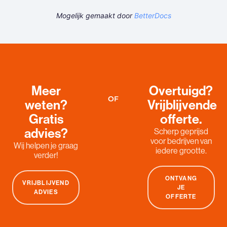
Mogelijk gemaakt door
BetterDocs
Meer
Overtuigd?
OF
weten?
Vrijblijvende
Gratis
offerte.
advies?
Scherp geprijsd
voor bedrijven van
Wij helpen je graag
iedere grootte.
verder!
ONTVANG
VRIJBLIJVEND
JE
ADVIES
OFFERTE