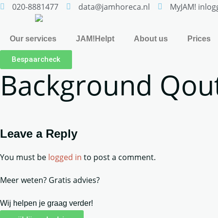
020-8881477
data@jamhoreca.nl
MyJAM! inlog
Our services
JAM!Helpt
About us
Prices
Bespaarcheck
Background Qou
Leave a Reply
You must be
logged in
to post a comment.
Meer weten? Gratis advies?
Wij helpen je graag verder!