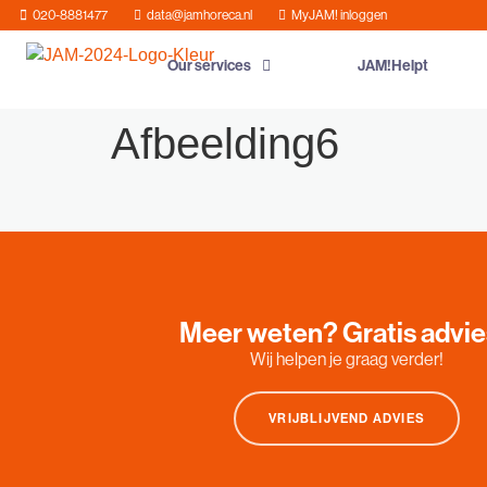
020-8881477
data@jamhoreca.nl
MyJAM! inloggen
Our services
JAM!Helpt
Afbeelding6
Meer weten? Gratis advi
Wij helpen je graag verder!
VRIJBLIJVEND ADVIES