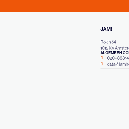
JAM!
Rokin 54
1012 KV Amste
ALGEMEEN CO
020 - 8881
data@jamho