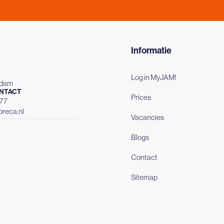
Informatie
Log in MyJAM!
rdam
NTACT
Prices
477
reca.nl
Vacancies
Blogs
Contact
Sitemap