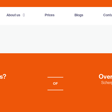
About us
Prices
Blogs
Cont
es?
Over
Scherp
OF