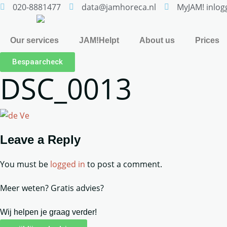
020-8881477
data@jamhoreca.nl
MyJAM! inlog
Our services
JAM!Helpt
About us
Prices
Bespaarcheck
DSC_0013
Leave a Reply
You must be
logged in
to post a comment.
Meer weten? Gratis advies?
Wij helpen je graag verder!