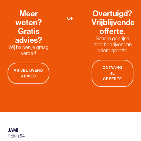
Meer
Overtuigd?
OF
weten?
Vrijblijvende
Gratis
offerte.
advies?
Scherp geprijsd
voor bedrijven van
Wij helpen je graag
iedere grootte.
verder!
ONTVANG
VRIJBLIJVEND
JE
ADVIES
OFFERTE
JAM!
Rokin 54