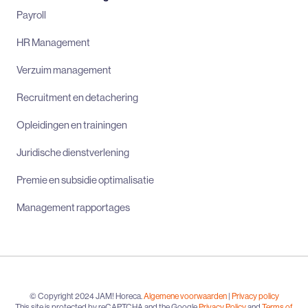
Payroll
HR Management
Verzuim management
Recruitment en detachering
Opleidingen en trainingen
Juridische dienstverlening
Premie en subsidie optimalisatie
Management rapportages
© Copyright 2024 JAM! Horeca.
Algemene voorwaarden
|
Privacy policy
This site is protected by reCAPTCHA and the Google
Privacy Policy
and
Terms of