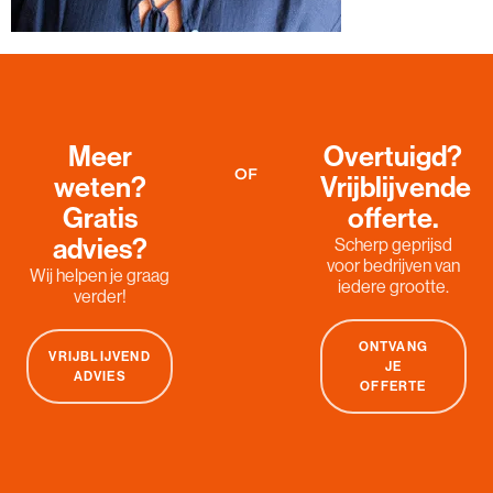
Meer
Overtuigd?
OF
weten?
Vrijblijvende
Gratis
offerte.
advies?
Scherp geprijsd
voor bedrijven van
Wij helpen je graag
iedere grootte.
verder!
ONTVANG
VRIJBLIJVEND
JE
ADVIES
OFFERTE