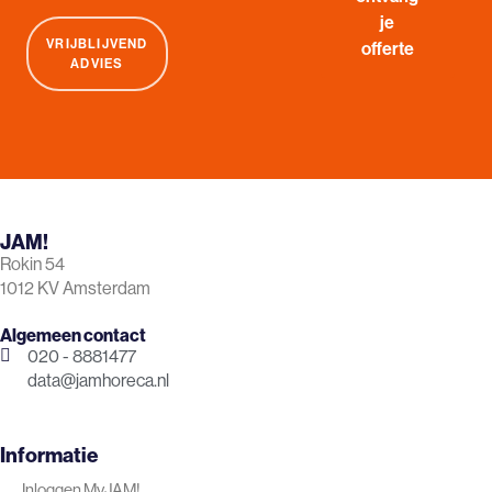
je
VRIJBLIJVEND
offerte
ADVIES
JAM!
Rokin 54
1012 KV Amsterdam
Algemeen contact
020 - 8881477
data@jamhoreca.nl
Informatie
Inloggen MyJAM!