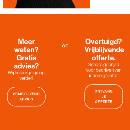
Meer
Overtuigd?
OF
weten?
Vrijblijvende
Gratis
offerte.
advies?
Scherp geprijsd
voor bedrijven van
Wij helpen je graag
iedere grootte.
verder!
ONTVANG
VRIJBLIJVEND
JE
ADVIES
OFFERTE