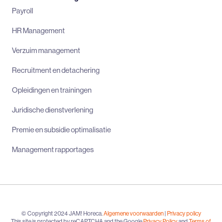
Payroll
HR Management
Verzuim management
Recruitment en detachering
Opleidingen en trainingen
Juridische dienstverlening
Premie en subsidie optimalisatie
Management rapportages
© Copyright 2024 JAM! Horeca.
Algemene voorwaarden
|
Privacy policy
This site is protected by reCAPTCHA and the Google
Privacy Policy
and
Terms of