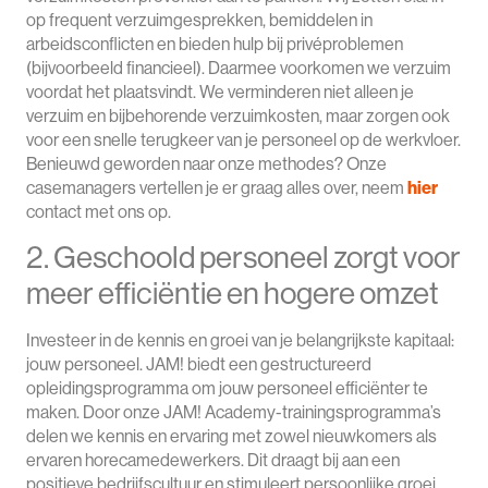
op frequent verzuimgesprekken, bemiddelen in
arbeidsconflicten en bieden hulp bij privéproblemen
(bijvoorbeeld financieel). Daarmee voorkomen we verzuim
voordat het plaatsvindt. We verminderen niet alleen je
verzuim en bijbehorende verzuimkosten, maar zorgen ook
voor een snelle terugkeer van je personeel op de werkvloer.
Benieuwd geworden naar onze methodes? Onze
casemanagers vertellen je er graag alles over, neem
hier
contact met ons op.
2. Geschoold personeel zorgt voor
meer efficiëntie en hogere omzet
Investeer in de kennis en groei van je belangrijkste kapitaal:
jouw personeel. JAM! biedt een gestructureerd
opleidingsprogramma om jouw personeel efficiënter te
maken. Door onze JAM! Academy-trainingsprogramma’s
delen we kennis en ervaring met zowel nieuwkomers als
ervaren horecamedewerkers. Dit draagt bij aan een
positieve bedrijfscultuur en stimuleert persoonlijke groei.