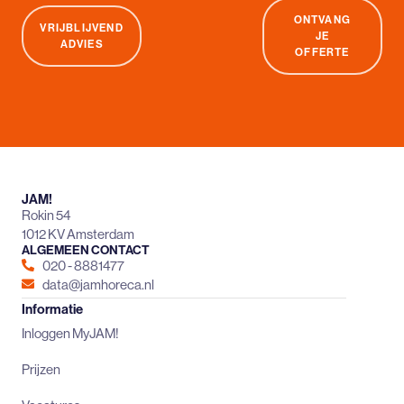
ONTVANG
VRIJBLIJVEND
JE
ADVIES
OFFERTE
JAM!
Rokin 54
1012 KV Amsterdam
ALGEMEEN CONTACT
020 - 8881477
data@jamhoreca.nl
Informatie
Inloggen MyJAM!
Prijzen