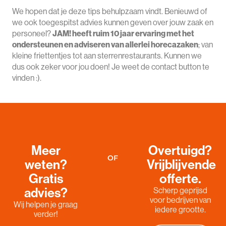
We hopen dat je deze tips behulpzaam vindt. Benieuwd of
we ook toegespitst advies kunnen geven over jouw zaak en
personeel?
JAM! heeft ruim 10 jaar ervaring met het
ondersteunen en adviseren van allerlei horecazaken
; van
kleine friettentjes tot aan sterrenrestaurants. Kunnen we
dus ook zeker voor jou doen! Je weet de contact button te
vinden :).
Meer
Overtuigd?
OF
weten?
Vrijblijvende
Gratis
offerte.
advies?
Scherp geprijsd
voor bedrijven van
Wij helpen je graag
iedere grootte.
verder!