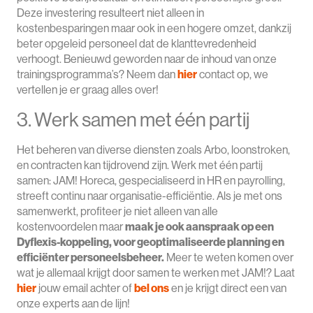
Deze investering resulteert niet alleen in
kostenbesparingen maar ook in een hogere omzet, dankzij
beter opgeleid personeel dat de klanttevredenheid
verhoogt. Benieuwd geworden naar de inhoud van onze
trainingsprogramma’s? Neem dan
hier
contact op, we
vertellen je er graag alles over!
3. Werk samen met één partij
Het beheren van diverse diensten zoals Arbo, loonstroken,
en contracten kan tijdrovend zijn. Werk met één partij
samen: JAM! Horeca, gespecialiseerd in HR en payrolling,
streeft continu naar organisatie-efficiëntie. Als je met ons
samenwerkt, profiteer je niet alleen van alle
kostenvoordelen maar
maak je ook aanspraak op een
Dyflexis-koppeling, voor geoptimaliseerde planning en
efficiënter personeelsbeheer.
Meer te weten komen over
wat je allemaal krijgt door samen te werken met JAM!? Laat
hier
jouw email achter of
bel ons
en je krijgt direct een van
onze experts aan de lijn!