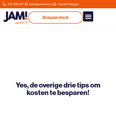
020-8881477
data@jamhoreca.nl
MyJAM! inloggen
Bespaarcheck
Onze dienstverlenin
Yes, de overige drie tips om
kosten te besparen!