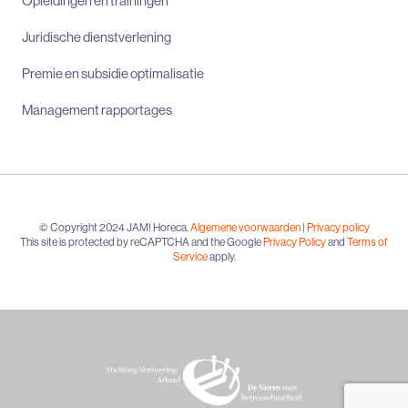
Opleidingen en trainingen
Juridische dienstverlening
Premie en subsidie optimalisatie
Management rapportages
© Copyright 2024 JAM! Horeca.
Algemene voorwaarden
|
Privacy policy
This site is protected by reCAPTCHA and the Google
Privacy Policy
and
Terms of
Service
apply.