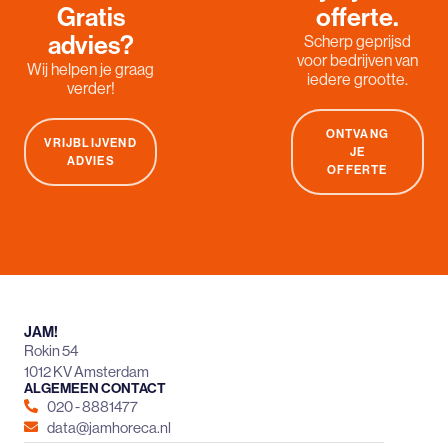
Gratis
offerte.
advies?
Scherp geprijsd
voor bedrijven van
Wij helpen je graag
iedere grootte.
verder!
ONTVANG
VRIJBLIJVEND
JE
ADVIES
OFFERTE
JAM!
Rokin 54
1012 KV Amsterdam
ALGEMEEN CONTACT
020 - 8881477
data@jamhoreca.nl