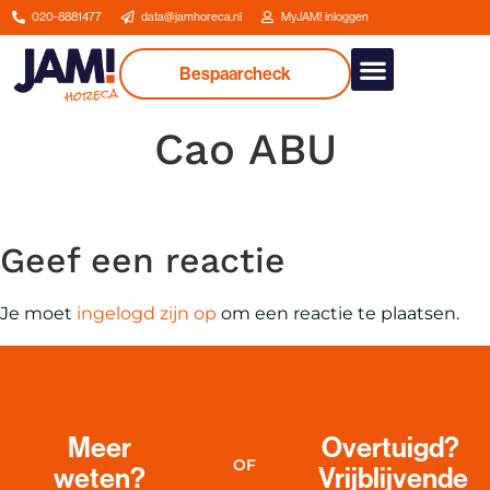
020-8881477
data@jamhoreca.nl
MyJAM! inloggen
Bespaarcheck
Onze dienstverlenin
Cao ABU
Geef een reactie
Je moet
ingelogd zijn op
om een reactie te plaatsen.
Meer
Overtuigd?
OF
weten?
Vrijblijvende