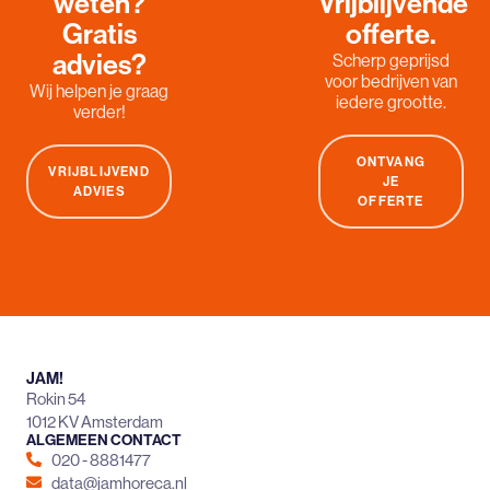
weten?
Vrijblijvende
Gratis
offerte.
advies?
Scherp geprijsd
voor bedrijven van
Wij helpen je graag
iedere grootte.
verder!
ONTVANG
VRIJBLIJVEND
JE
ADVIES
OFFERTE
JAM!
Rokin 54
1012 KV Amsterdam
ALGEMEEN CONTACT
020 - 8881477
data@jamhoreca.nl