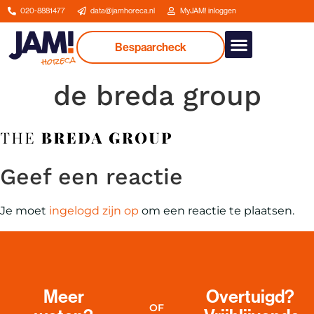
020-8881477
data@jamhoreca.nl
MyJAM! inloggen
Bespaarcheck
Onze dienstverlenin
de breda group
Geef een reactie
Je moet
ingelogd zijn op
om een reactie te plaatsen.
Meer
Overtuigd?
OF