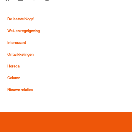
De laatste blogs!
Wet- en regelgeving
Interessant
Ontwikkelingen
Horeca
Column
Nieuwe relaties