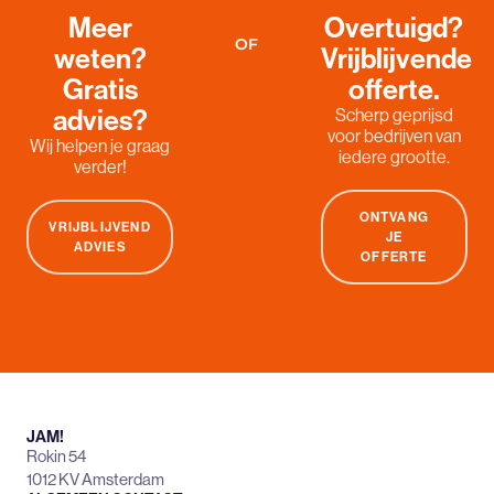
Meer
Overtuigd?
OF
weten?
Vrijblijvende
Gratis
offerte.
advies?
Scherp geprijsd
voor bedrijven van
Wij helpen je graag
iedere grootte.
verder!
ONTVANG
VRIJBLIJVEND
JE
ADVIES
OFFERTE
JAM!
Rokin 54
1012 KV Amsterdam