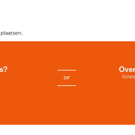
plaatsen.
es?
Over
Scherp
OF