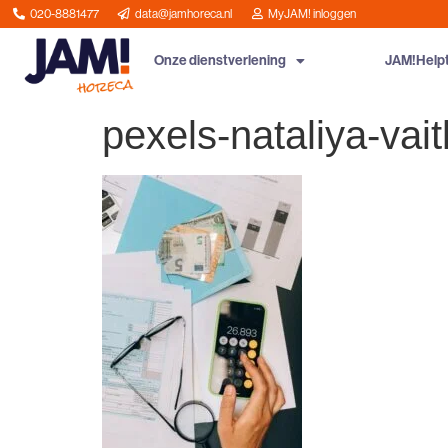
020-8881477
data@jamhoreca.nl
MyJAM! inloggen
Onze dienstverlening
JAM!Help
pexels-nataliya-va