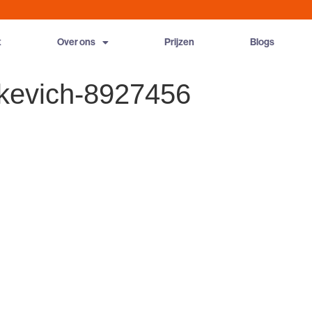
t
Over ons
Prijzen
Blogs
itkevich-8927456