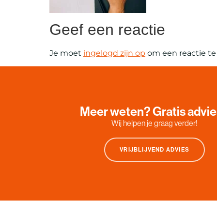
Geef een reactie
Je moet
ingelogd zijn op
om een reactie te 
Meer weten? Gratis advi
Wij helpen je graag verder!
VRIJBLIJVEND ADVIES