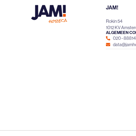
JAM!
Rokin 54
1012 KV Amste
ALGEMEEN CO
020 - 8881
data@jamho