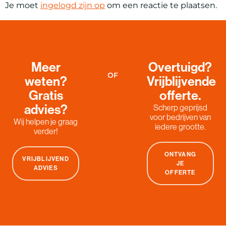
Je moet
ingelogd zijn op
om een reactie te plaatsen.
Meer
Overtuigd?
OF
weten?
Vrijblijvende
Gratis
offerte.
advies?
Scherp geprijsd
voor bedrijven van
Wij helpen je graag
iedere grootte.
verder!
ONTVANG
VRIJBLIJVEND
JE
ADVIES
OFFERTE