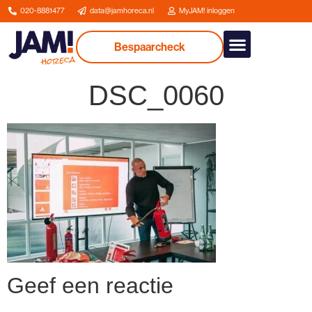
020-8881477
data@jamhoreca.nl
MyJAM! inloggen
Bespaarcheck
Onze dienstverlenin
DSC_0060
Geef een reactie