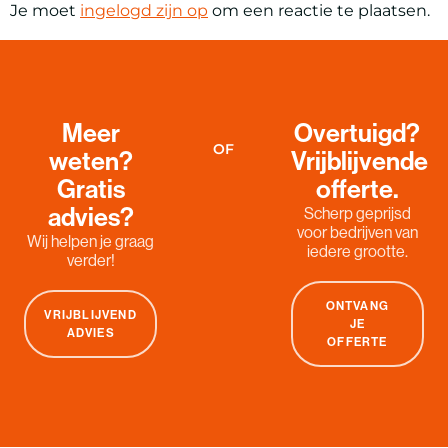
Je moet
ingelogd zijn op
om een reactie te plaatsen.
Meer
Overtuigd?
OF
weten?
Vrijblijvende
Gratis
offerte.
advies?
Scherp geprijsd
voor bedrijven van
Wij helpen je graag
iedere grootte.
verder!
ONTVANG
VRIJBLIJVEND
JE
ADVIES
OFFERTE