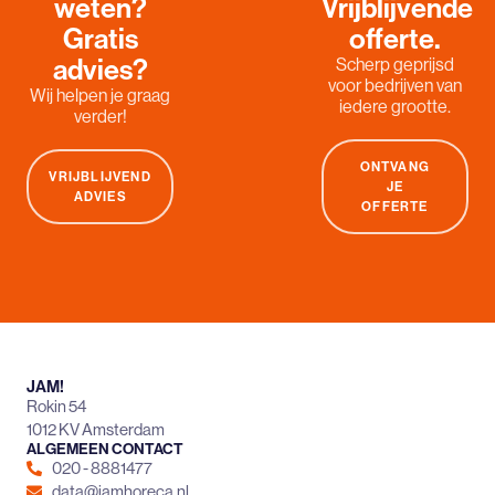
weten?
Vrijblijvende
Gratis
offerte.
advies?
Scherp geprijsd
voor bedrijven van
Wij helpen je graag
iedere grootte.
verder!
ONTVANG
VRIJBLIJVEND
JE
ADVIES
OFFERTE
JAM!
Rokin 54
1012 KV Amsterdam
ALGEMEEN CONTACT
020 - 8881477
data@jamhoreca.nl