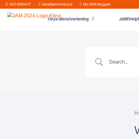
020-8881477
data@jamhoreca.nl
MyJAM! inloggen
Onze dienstverlening
JAM!Help
H