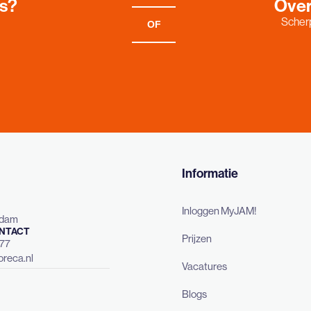
es?
Over
Scherp
OF
Informatie
Inloggen MyJAM!
rdam
NTACT
Prijzen
477
reca.nl
Vacatures
Blogs