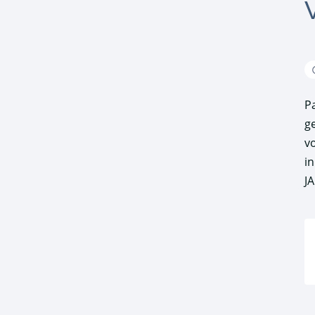
P
ge
v
in
J