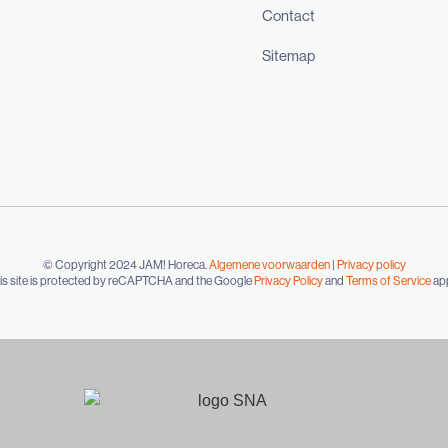
Contact
Sitemap
© Copyright 2024 JAM! Horeca.
Algemene voorwaarden
|
Privacy policy
is site is protected by reCAPTCHA and the Google
Privacy Policy
and
Terms of Service
app