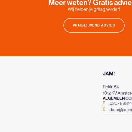
Meer weten? Gratis advi
Wij helpen je graag verder!
VRIJBLIJVEND ADVIES
JAM!
Rokin 54
1012 KV Amste
ALGEMEEN CO
020 - 8881
data@jamho