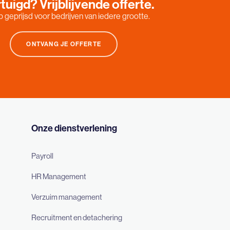
tuigd? Vrijblijvende offerte.
 geprijsd voor bedrijven van iedere grootte.
ONTVANG JE OFFERTE
Onze dienstverlening
Payroll
HR Management
Verzuim management
Recruitment en detachering