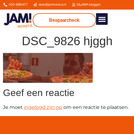
020-8881477
data@jamhoreca.nl
MyJAM! inloggen
Bespaarcheck
Onze dienstverlenin
DSC_9826 hjggh
Geef een reactie
Je moet
ingelogd zijn op
om een reactie te plaatsen.