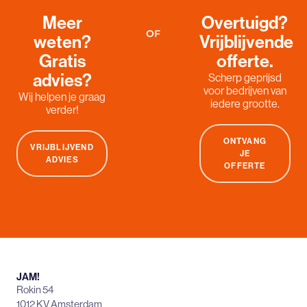
Meer
Overtuigd?
OF
weten?
Vrijblijvende
Gratis
offerte.
advies?
Scherp geprijsd
voor bedrijven van
Wij helpen je graag
iedere grootte.
verder!
ONTVANG
VRIJBLIJVEND
JE
ADVIES
OFFERTE
JAM!
Rokin 54
1012 KV Amsterdam