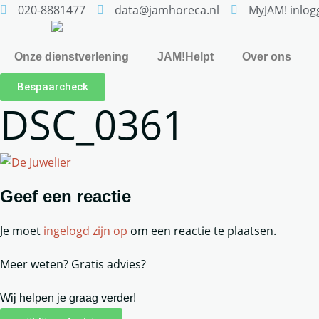
020-8881477
data@jamhoreca.nl
MyJAM! inlog
Onze dienstverlening
JAM!Helpt
Over ons
Bespaarcheck
DSC_0361
Geef een reactie
Je moet
ingelogd zijn op
om een reactie te plaatsen.
Meer weten? Gratis advies?
Wij helpen je graag verder!