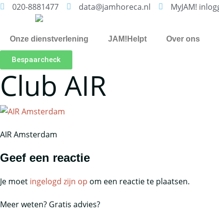
020-8881477
data@jamhoreca.nl
MyJAM! inlog
Ga
naar
de
Onze dienstverlening
JAM!Helpt
Over ons
inhoud
Bespaarcheck
Club AIR
AIR Amsterdam
Geef een reactie
Je moet
ingelogd zijn op
om een reactie te plaatsen.
Meer weten? Gratis advies?