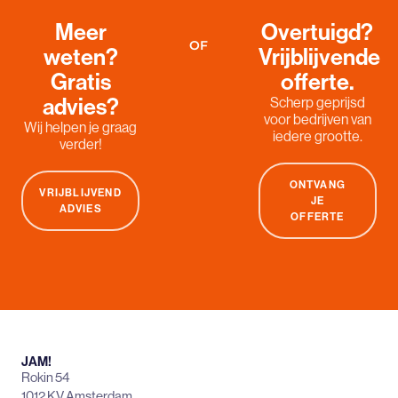
Meer
Overtuigd?
OF
weten?
Vrijblijvende
Gratis
offerte.
advies?
Scherp geprijsd
voor bedrijven van
Wij helpen je graag
iedere grootte.
verder!
ONTVANG
VRIJBLIJVEND
JE
ADVIES
OFFERTE
JAM!
Rokin 54
1012 KV Amsterdam