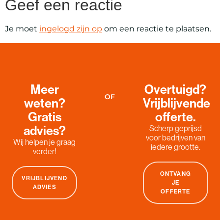
Geef een reactie
Je moet
ingelogd zijn op
om een reactie te plaatsen.
Meer
Overtuigd?
OF
weten?
Vrijblijvende
Gratis
offerte.
advies?
Scherp geprijsd
voor bedrijven van
Wij helpen je graag
iedere grootte.
verder!
ONTVANG
VRIJBLIJVEND
JE
ADVIES
OFFERTE