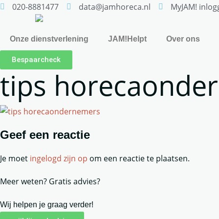
020-8881477
data@jamhoreca.nl
MyJAM! inlog
Onze dienstverlening
JAM!Helpt
Over ons
Bespaarcheck
tips horecaonde
Geef een reactie
Je moet
ingelogd zijn op
om een reactie te plaatsen.
Meer weten? Gratis advies?
Wij helpen je graag verder!