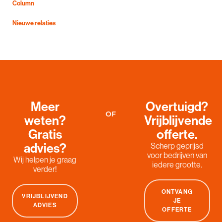
Column
Nieuwe relaties
Meer
Overtuigd?
OF
weten?
Vrijblijvende
Gratis
offerte.
advies?
Scherp geprijsd
voor bedrijven van
Wij helpen je graag
iedere grootte.
verder!
ONTVANG
VRIJBLIJVEND
JE
ADVIES
OFFERTE