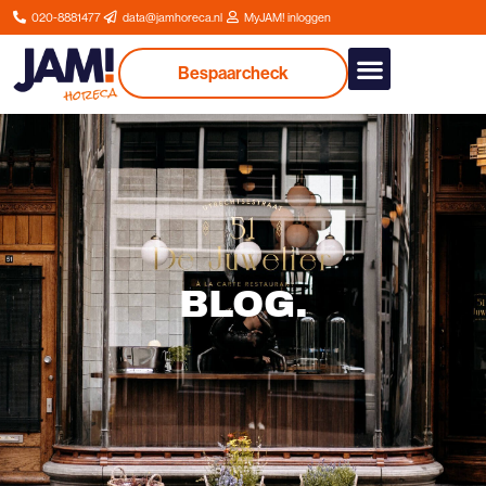
020-8881477
data@jamhoreca.nl
MyJAM! inloggen
Bespaarcheck
Onze dienstverlenin
BLOG
.