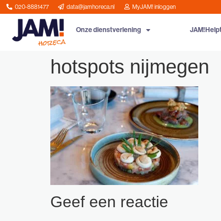
020-8881477
data@jamhoreca.nl
MyJAM! inloggen
Onze dienstverlening
JAM!Help
hotspots nijmegen
Geef een reactie