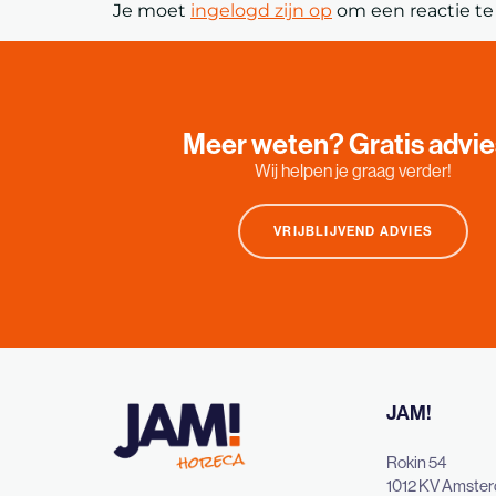
Je moet
ingelogd zijn op
om een reactie te 
Meer weten? Gratis advi
Wij helpen je graag verder!
VRIJBLIJVEND ADVIES
JAM!
Rokin 54
1012 KV Amste