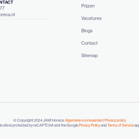
NTACT
Prijzen
477
reca.nl
Vacatures
Blogs
Contact
Sitemap
© Copyright 2024 JAM! Horeca.
Algemene voorwaarden
|
Privacy policy
is site is protected by reCAPTCHA and the Google
Privacy Policy
and
Terms of Service
app