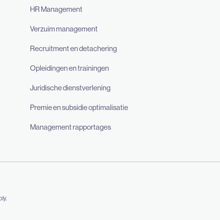
HR Management
Verzuim management
Recruitment en detachering
Opleidingen en trainingen
Juridische dienstverlening
Premie en subsidie optimalisatie
Management rapportages
ly.