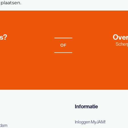
plaatsen.
es?
Over
Scherp
OF
Informatie
Inloggen MyJAM!
rdam