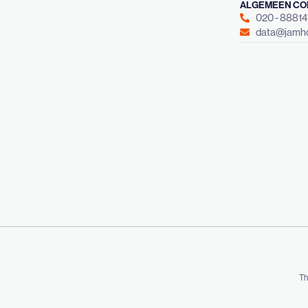
ALGEMEEN CO
020 - 8881
data@jamho
Th