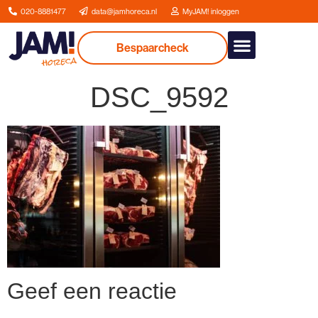
020-8881477
data@jamhoreca.nl
MyJAM! inloggen
Bespaarcheck
Onze dienstverlenin
DSC_9592
Geef een reactie