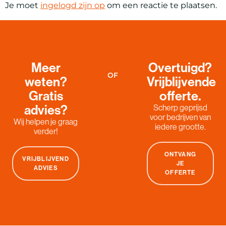
Je moet
ingelogd zijn op
om een reactie te plaatsen.
Meer
Overtuigd?
OF
weten?
Vrijblijvende
Gratis
offerte.
advies?
Scherp geprijsd
voor bedrijven van
Wij helpen je graag
iedere grootte.
verder!
ONTVANG
VRIJBLIJVEND
JE
ADVIES
OFFERTE