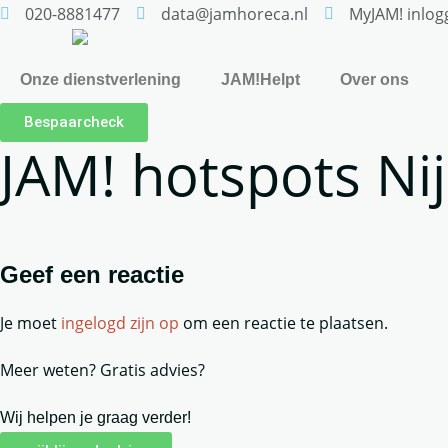
020-8881477
data@jamhoreca.nl
MyJAM! inlog
Onze dienstverlening
JAM!Helpt
Over ons
Bespaarcheck
JAM! hotspots N
Geef een reactie
Je moet
ingelogd zijn op
om een reactie te plaatsen.
Meer weten? Gratis advies?
Wij helpen je graag verder!