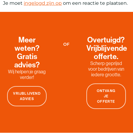
Je moet
ingelogd zijn op
om een reactie te plaatsen.
Meer
Overtuigd?
OF
weten?
Vrijblijvende
Gratis
offerte.
advies?
Scherp geprijsd
voor bedrijven van
Wij helpen je graag
iedere grootte.
verder!
ONTVANG
VRIJBLIJVEND
JE
ADVIES
OFFERTE