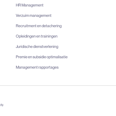
HR Management
Verzuim management
Recruitment en detachering
Opleidingen en trainingen
Juridische dienstverlening
Premie en subsidie optimalisatie
Management rapportages
ly.