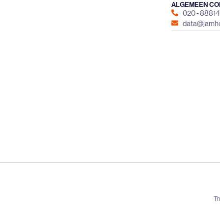
ALGEMEEN CO
020 - 8881
data@jamho
Th