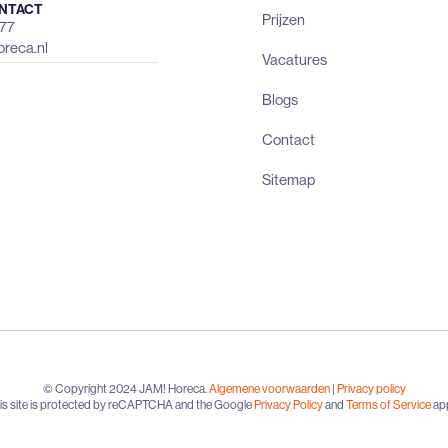
NTACT
Prijzen
477
reca.nl
Vacatures
Blogs
Contact
Sitemap
© Copyright 2024 JAM! Horeca.
Algemene voorwaarden
|
Privacy policy
is site is protected by reCAPTCHA and the Google
Privacy Policy
and
Terms of Service
app