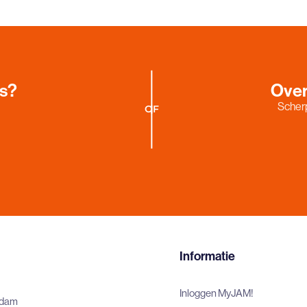
es?
Over
Scherp
OF
Informatie
Inloggen MyJAM!
rdam