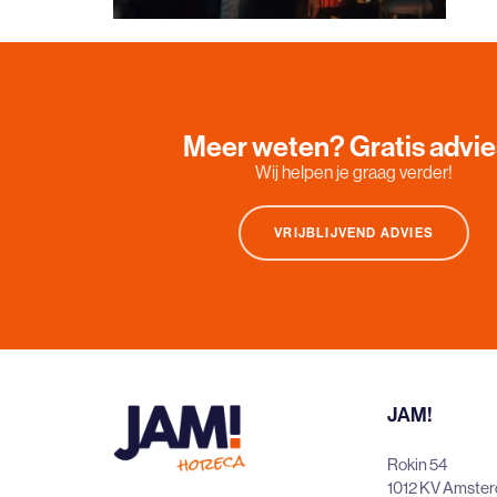
Meer weten? Gratis advi
Wij helpen je graag verder!
VRIJBLIJVEND ADVIES
JAM!
Rokin 54
1012 KV Amste