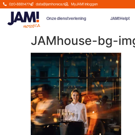
020-8881477
data@jamhoreca.nl
MyJAM! inloggen
Onze dienstverlening
JAM!Helpt
JAMhouse-bg-im