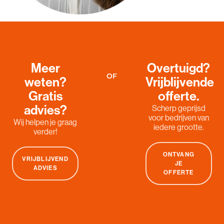
Meer
Overtuigd?
OF
weten?
Vrijblijvende
Gratis
offerte.
advies?
Scherp geprijsd
voor bedrijven van
Wij helpen je graag
iedere grootte.
verder!
ONTVANG
VRIJBLIJVEND
JE
ADVIES
OFFERTE