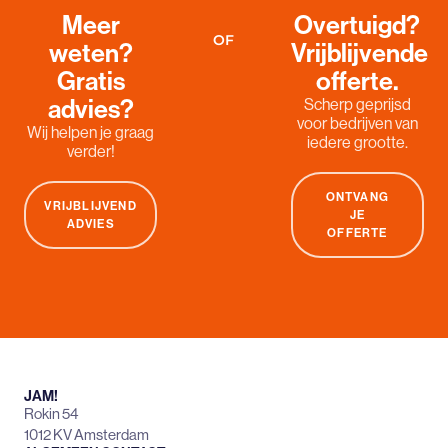
Meer
Overtuigd?
OF
weten?
Vrijblijvende
Gratis
offerte.
advies?
Scherp geprijsd
voor bedrijven van
Wij helpen je graag
iedere grootte.
verder!
ONTVANG
VRIJBLIJVEND
JE
ADVIES
OFFERTE
JAM!
Rokin 54
1012 KV Amsterdam