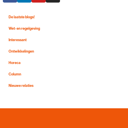
De laatste blogs!
Wet- en regelgeving
Interessant
Ontwikkelingen
Horeca
Column
Nieuwe relaties