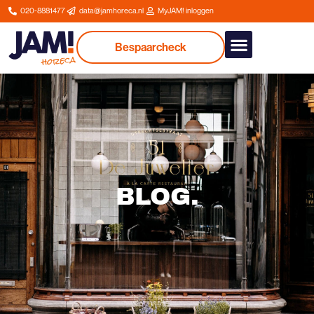
020-8881477
data@jamhoreca.nl
MyJAM! inloggen
Bespaarcheck
Onze dienstverlenin
BLOG
.