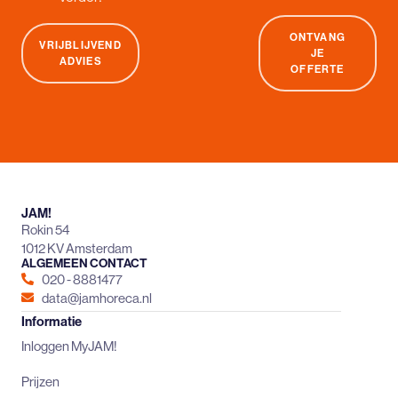
ONTVANG
VRIJBLIJVEND
JE
ADVIES
OFFERTE
JAM!
Rokin 54
1012 KV Amsterdam
ALGEMEEN CONTACT
020 - 8881477
data@jamhoreca.nl
Informatie
Inloggen MyJAM!
Prijzen