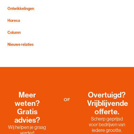
Ontwikkelingen
Horeca
Column
Nieuwe relaties
Meer
Overtuigd?
OF
weten?
Vrijblijvende
Gratis
offerte.
advies?
Scherp geprijsd
voor bedrijven van
Wij helpen je graag
iedere grootte.
verder!