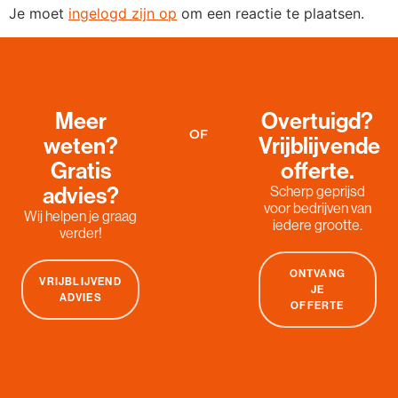
Je moet
ingelogd zijn op
om een reactie te plaatsen.
Meer
Overtuigd?
OF
weten?
Vrijblijvende
Gratis
offerte.
advies?
Scherp geprijsd
voor bedrijven van
Wij helpen je graag
iedere grootte.
verder!
ONTVANG
VRIJBLIJVEND
JE
ADVIES
OFFERTE