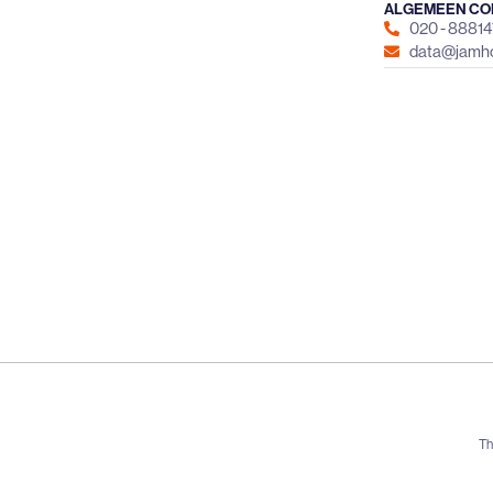
ALGEMEEN CO
020 - 8881
data@jamho
Th