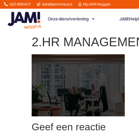
020-8881477
data@jamhoreca.nl
MyJAM! inloggen
Onze dienstverlening
JAM!Help
2.HR MANAGEME
Geef een reactie