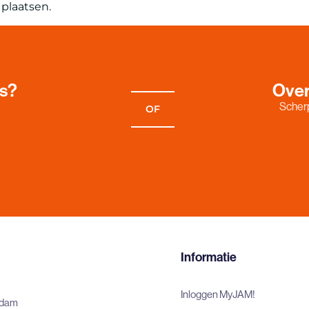
plaatsen.
es?
Over
Scherp
OF
Informatie
Inloggen MyJAM!
rdam