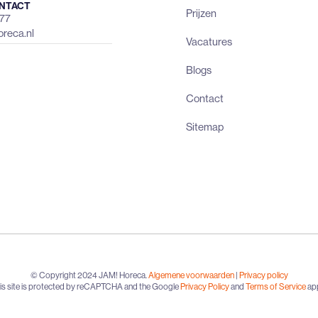
NTACT
Prijzen
477
reca.nl
Vacatures
Blogs
Contact
Sitemap
© Copyright 2024 JAM! Horeca.
Algemene voorwaarden
|
Privacy policy
is site is protected by reCAPTCHA and the Google
Privacy Policy
and
Terms of Service
app