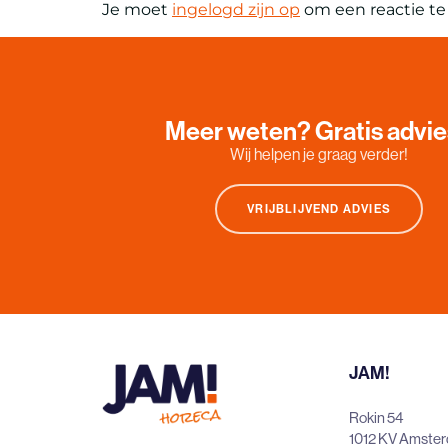
Je moet
ingelogd zijn op
om een reactie te 
Meer weten? Gratis advi
Wij helpen je graag verder!
VRIJBLIJVEND ADVIES
JAM!
Rokin 54
1012 KV Amste