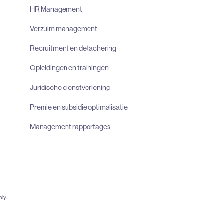
HR Management
Verzuim management
Recruitment en detachering
Opleidingen en trainingen
Juridische dienstverlening
Premie en subsidie optimalisatie
Management rapportages
ly.