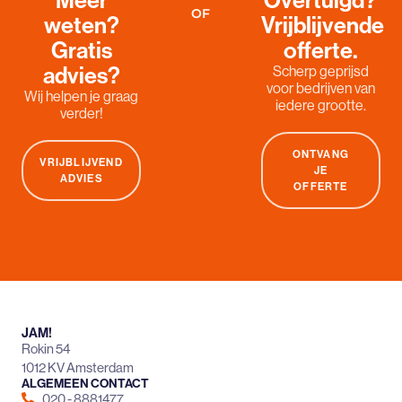
OF
weten?
Vrijblijvende
Gratis
offerte.
advies?
Scherp geprijsd
voor bedrijven van
Wij helpen je graag
iedere grootte.
verder!
ONTVANG
VRIJBLIJVEND
JE
ADVIES
OFFERTE
JAM!
Rokin 54
1012 KV Amsterdam
ALGEMEEN CONTACT
020 - 8881477