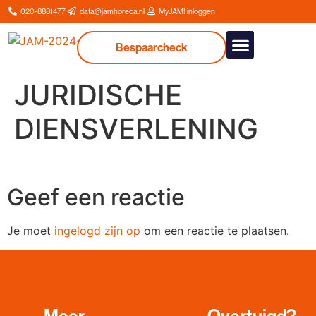
020-8881477
data@jamhoreca.nl
MyJAM! inloggen
Bespaarcheck
Onze dienstverlenin
JURIDISCHE
DIENSVERLENING
Geef een reactie
Je moet
ingelogd zijn op
om een reactie te plaatsen.
Meer
Overtuigd?