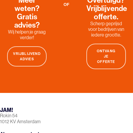
OF
weten?
Vrijblijvende
Gratis
offerte.
advies?
Scherp geprijsd
voor bedrijven van
Wij helpen je graag
iedere grootte.
verder!
ONTVANG
VRIJBLIJVEND
JE
ADVIES
OFFERTE
JAM!
Rokin 54
1012 KV Amsterdam