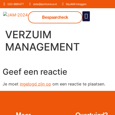
020-8881477
data@jamhoreca.nl
MyJAM! inloggen
Bespaarcheck
Onze dienstverlenin
VERZUIM
MANAGEMENT
Geef een reactie
Je moet
ingelogd zijn op
om een reactie te plaatsen.
Meer
Overtuigd?