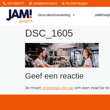
020-8881477
data@jamhoreca.nl
MyJAM! inloggen
Onze dienstverlening
JAM!Help
DSC_1605
Geef een reactie
Je moet
ingelogd zijn op
om een reactie te 