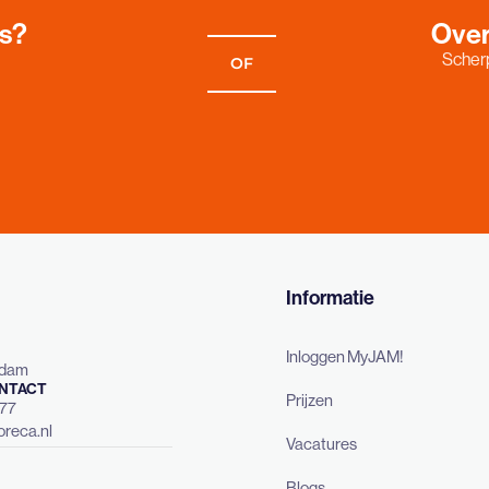
es?
Over
Scherp
OF
Informatie
Inloggen MyJAM!
rdam
NTACT
Prijzen
477
reca.nl
Vacatures
Blogs