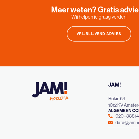
Meer weten? Gratis advi
Wij helpen je graag verder!
VRIJBLIJVEND ADVIES
JAM!
Rokin 54
1012 KV Amste
ALGEMEEN CO
020 - 8881
data@jamho