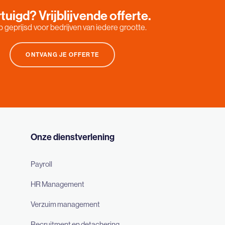
tuigd? Vrijblijvende offerte.
 geprijsd voor bedrijven van iedere grootte.
ONTVANG JE OFFERTE
Onze dienstverlening
Payroll
HR Management
Verzuim management
Recruitment en detachering