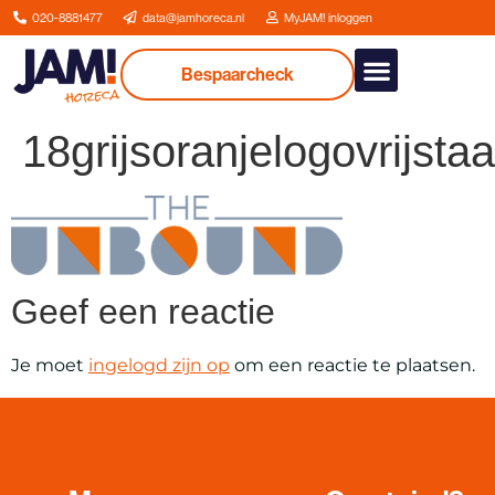
020-8881477
data@jamhoreca.nl
MyJAM! inloggen
Bespaarcheck
Onze dienstverlenin
18grijsoranjelogovrijsta
Geef een reactie
Je moet
ingelogd zijn op
om een reactie te plaatsen.