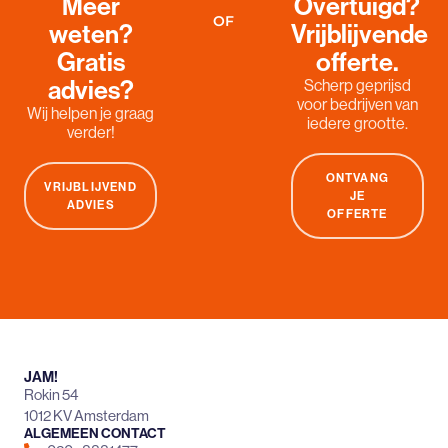
Meer
Overtuigd?
OF
weten?
Vrijblijvende
Gratis
offerte.
advies?
Scherp geprijsd
voor bedrijven van
Wij helpen je graag
iedere grootte.
verder!
ONTVANG
VRIJBLIJVEND
JE
ADVIES
OFFERTE
JAM!
Rokin 54
1012 KV Amsterdam
ALGEMEEN CONTACT